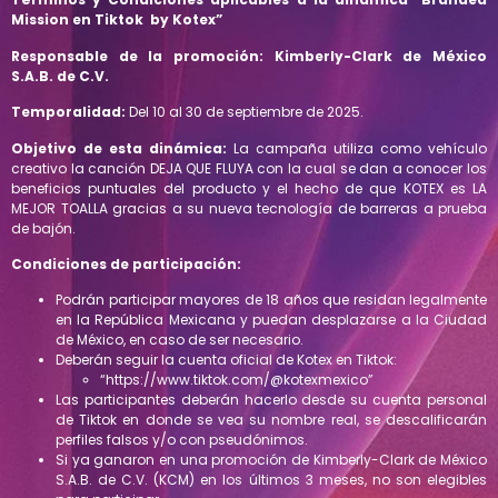
Mission en Tiktok
by Kotex”
Responsable de la promoción: Kimberly-Clark de México
S.A.B. de C.V.
Temporalidad:
Del 10 al 30 de septiembre de 2025.
Objetivo de esta dinámica:
La campaña utiliza como vehículo
creativo la canción DEJA QUE FLUYA con la cual se dan a conocer los
beneficios puntuales del producto y el hecho de que KOTEX es LA
MEJOR TOALLA gracias a su nueva tecnología de barreras a prueba
de bajón.
Condiciones de participación:
Podrán participar mayores de 18 años que residan legalmente
en la República Mexicana y puedan desplazarse a la Ciudad
de México, en caso de ser necesario.
Deberán seguir la cuenta oficial de Kotex en Tiktok
:
“https://www.tiktok.com/@kotexmexico”
Las participantes deberán hacerlo desde su cuenta personal
de Tiktok en donde se vea su nombre real, se descalificarán
perfiles falsos y/o con pseudónimos.
Si ya ganaron en una promoción de Kimberly-Clark de México
S.A.B. de C.V. (KCM) en los últimos 3 meses, no son elegibles