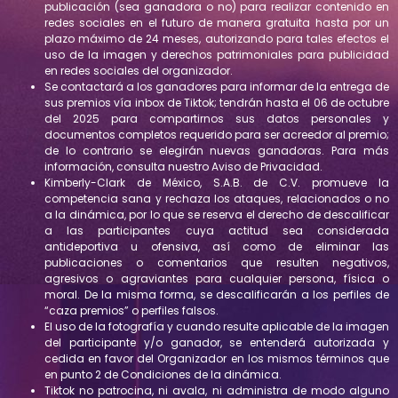
publicación (sea ganadora o no) para realizar contenido en
redes sociales en el futuro de manera gratuita hasta por un
plazo máximo de 24 meses, autorizando para tales efectos el
uso de la imagen y derechos patrimoniales para publicidad
en redes sociales del organizador.
Se contactará a los ganadores para informar de la entrega de
sus premios vía inbox de Tiktok; tendrán hasta el 06 de octubre
del 2025 para compartirnos sus datos personales y
documentos completos requerido para ser acreedor al premio;
de lo contrario se elegirán nuevas ganadoras. Para más
información, consulta nuestro Aviso de Privacidad.
Kimberly-Clark de México, S.A.B. de C.V. promueve la
competencia sana y rechaza los ataques, relacionados o no
a la dinámica, por lo que se reserva el derecho de descalificar
a las participantes cuya actitud sea considerada
antideportiva u ofensiva, así como de eliminar las
publicaciones o comentarios que resulten negativos,
agresivos o agraviantes para cualquier persona, física o
moral. De la misma forma, se descalificarán a los perfiles de
“caza premios” o perfiles falsos.
El uso de la fotografía y cuando resulte aplicable de la imagen
del participante y/o ganador, se entenderá autorizada y
cedida en favor del Organizador en los mismos términos que
en punto 2 de Condiciones de la dinámica.
Tiktok no patrocina, ni avala, ni administra de modo alguno