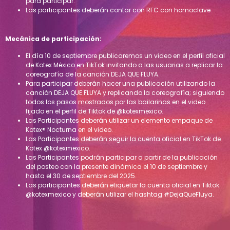
para participar.
Las participantes deberán contar con RFC con homoclave.
Mecánica de participación:
El día 10 de septiembre publicaremos un video en el perfil oficial
de Kotex México en TikTok invitando a las usuarias a replicar la
coreografía de la canción DEJA QUE FLUYA.
Para participar deberán hacer una publicación utilizando la
canción DEJA QUE FLUYA y replicando la coreografía; siguiendo
todos los pasos mostrados por las bailarinas en el video
fijado en el perfil de Tiktok de @kotexmexico.
Las Participantes deberán utilizar un elemento empaque de
Kotex® Nocturna en el video.
Las Participantes deberán seguir la cuenta oficial en TikTok de
Kotex @kotexmexico.
Las Participantes podrán participar a partir de la publicación
del posteo con la presente dinámica el 10 de septiembre y
hasta el 30 de septiembre del 2025.
Las participantes deberán etiquetar la cuenta oficial en Tiktok
@kotexmexico y deberán utilizar
el hashtag #DejaQueFluya.